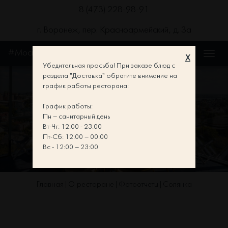
8 (473) 228-98-91
г. Воронеж, пер. Красноармейский, д. 3а
#Москва
X
Убедительная просьба! При заказе блюд с
раздела "Доставка" обратите внимание на
график работы ресторана:
График работы:
СОЛЯНКА
Пн – санитарный день
Вт-Чт: 12:00 - 23:00
Пт-Сб: 12:00 – 00:00
Вс - 12:00 – 23:00
Главная
О ресторане
Фотоотчеты
Солянка
|
|
|