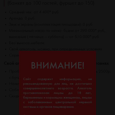
(банкет до 100 гостей, фуршет до 150)
Средний чек: от 4 400* руб
Аренда: 0 руб
Звук и экраны (комплектация площадки): 0 руб
Минимальный заказ по меню: будни от 390 000* руб,
выходные ( пятница – суббота) — от 510 000* руб
Без выноса мебели
Свой алкоголь: можно, при определенных условиях
Сервисный сбор: 10%
Свой алкоголь: можно, при определенных условиях
ВНИМАНИЕ!
Пробковый сбор: вино 1500р., крепкий алкоголь 2500р.
с бутылки
Сайт содержит информацию, не
Наличие акцизных марок
рекомендованную для лиц, не достигших
совершеннолетнего возраста. Алкоголь
Соблюдение минимальных сумм закрытия залов
противопоказан лицам до 18 лет,
Скидка 10% при покупке алкоголя в El Grado
беременным и кормящим женщинам, лицам
с заболеваниями центральной нервной
системы и органов пищеварения.