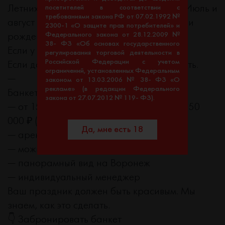
Летних дат для банкета осталось мало. Июль и
посетителей в соответствии с
требованиями закона РФ от 07.02.1992 №
август разбирают быстро — свадьбы, дни
2300-1 «О защите прав потребителей» и
Федерального закона от 28.12.2009 №
рождения, корпоративы, юбилеи.
38- ФЗ «Об основах государственного
Если у вас есть дата — звоните сегодня.
регулирования торговой деятельности в
Российской Федерации с учетом
Если даты ещё нет — мы поможем выбрать.
ограничений, установленных Федеральным
—
законом от 13.03.2006 № 38- ФЗ «О
рекламе» (в редакции Федерального
Банкет в #МОСКВЕ:
закона от 27.07.2012 № 119- ФЗ).
— от 150 000 ₽ (балкон/30 персон) , от 250
000 ₽ (10й этаж/50 персон)
Да, мне есть 18
— аренда зала 0 ₽
— можно свой алкоголь
— панорамный вид на Воронеж
— индивидуальный менеджер
Ваш праздник должен быть красивым. Мы
знаем, как это сделать.
👇 Забронировать банкет