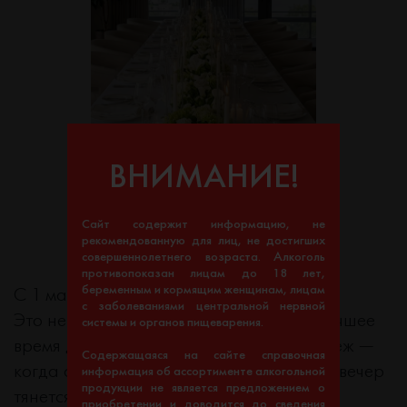
ВНИМАНИЕ!
Сайт содержит информацию, не
рекомендованную для лиц, не достигших
совершеннолетнего возраста. Алкоголь
противопоказан лицам до 18 лет,
беременным и кормящим женщинам, лицам
С 1 мая по 10 сентября.
с заболеваниями центральной нервной
Это не просто даты в календаре. Это лучшее
системы и органов пищеварения.
время для праздника с видом на Воронеж —
Содержащаяся на сайте справочная
когда открыта веранда, город живой, а вечер
информация об ассортименте алкогольной
продукции не является предложением о
тянется долго.
приобретении и доводится до сведения