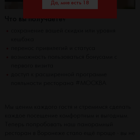
Да, мне есть 18
Что вы получаете?
сохранение вашей скидки или уровня
кешбэка
перенос привилегий и статуса
возможность пользоваться бонусами с
первого визита
доступ к расширенной программе
лояльности ресторана #МОСКВА
Мы ценим каждого гостя и стремимся сделать
каждое посещение комфортным и выгодным.
Теперь попробовать наш панорамный
ресторан в Воронеже стало ещё проще - вы не