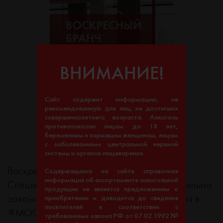
ВНИМАНИЕ!
Сайт содержит информацию, не
рекомендованную для лиц, не достигших
совершеннолетнего возраста. Алкоголь
противопоказан лицам до 18 лет,
беременным и кормящим женщинам, лицам
с заболеваниями центральной нервной
системы и органов пищеварения.
Воскресенье стало вкуснее.
Содержащаяся на сайте справочная
информация об ассортименте алкогольной
Специально для тех, кто знает, как правильно
продукции не является предложением о
заканчивать неделю — воскресный бранч в
приобретении и доводится до сведения
посетителей в соответствии с
#МОСКВЕ с кешбэком 30%.
требованиями закона РФ от 07.02.1992 №