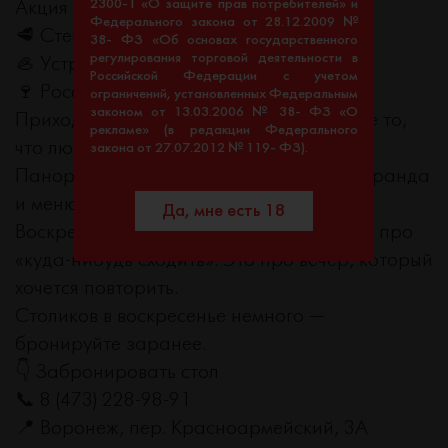
2300-1 «О защите прав потребителей» и
Акция распространяется на:
Федерального закона от 28.12.2009 №
🥩 Стейки
38- ФЗ «Об основах государственного
регулирования торговой деятельности в
🦪 Устрицы
Российской Федерации с учетом
🍷 Российское вино
ограничений, установленных Федеральным
законом от 13.03.2006 № 38- ФЗ «О
Приходите в воскресенье — заказывайте то,
рекламе» (в редакции Федерального
что любите — получайте 30% обратно.
закона от 27.07.2012 № 119- ФЗ).
Панорамный вид на Воронеж, летняя веранда
и меню, которое говорит само за себя.
Да, мне есть 18
Воскресный бранч в #МОСКВЕ — это не про
«куда-нибудь сходить». Это про вечер, который
хочется повторить.
Столиков в воскресенье немного —
бронируйте заранее.
👇 Забронировать стол
📞 8 (473) 228-98-91
📍 Воронеж, пер. Красноармейский, 3А