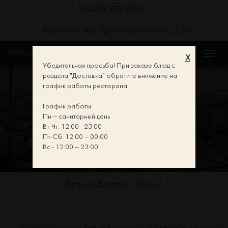
8 (473) 228-98-91
г. Воронеж, пер. Красноармейский, д. 3а
#Москва
X
Убедительная просьба! При заказе блюд с
раздела "Доставка" обратите внимание на
график работы ресторана:
График работы:
ФУРШЕТ
Пн – санитарный день
Вт-Чт: 12:00 - 23:00
Пт-Сб: 12:00 – 00:00
Вс - 12:00 – 23:00
Главная
Доставка
Фуршет
|
|
Фуршет
Закуски
Деликатесы