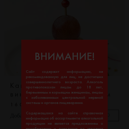
ВНИМАНИЕ!
Сайт содержит информацию, не
рекомендованную для лиц, не достигших
совершеннолетнего возраста. Алкоголь
Канапе сыр фета с
противопоказан лицам до 18 лет,
беременным и кормящим женщинам, лицам
виноградом и фундуком
с заболеваниями центральной нервной
системы и органов пищеварения.
160–
Содержащаяся на сайте справочная
Добавить
информация об ассортименте алкогольной
продукции не является предложением о
приобретении и доводится до сведения